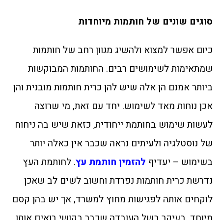
סוגים שונים של חותמות מיוחדות
כיום אפשר למצוא ולהשיג מגוון רחב של חותמות
שמתאימות לשימושים רבים. החותמות המבוקשות
ביותר אמנם הן אלה שיש להן כרית חותמות מובנית והן
אכן נוחות מאד לשימוש. יחד עם זאת, מי שרוצה
לעשות שימוש בחותמת ייחודית, כזאת שיש בה ניחוח
של נוסטלגיה ולעיתים נראה שכבר אין כאלה יותר
בשימוש – יעדיף
להזמין חותמת עץ
. לחותמת העץ
נדרשת כרית חותמות נפרדת וחשוב לשים לב שאכן
לוקחים אותה לפגישות מחוץ למשרד, אך יש בהן קסם
מיוחד, בעיקר בשל העובדה שכבר בקושי רואים אותן,