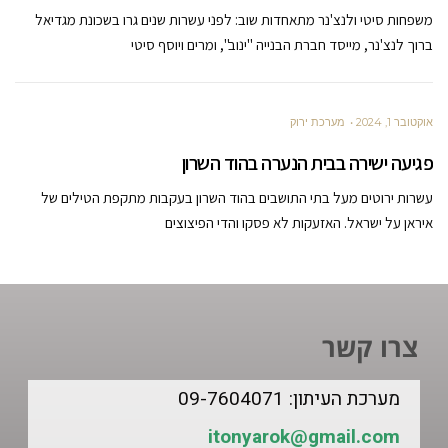
משפחות סיטי ולנצ'נר מתאחדות שוב: לפני עשרות שנים גרו בשכונת מגדיאל
ברוך לנצ'נר, מייסד חברת הבנייה "ינוב", ומרים ויוסף סיטי
אוקטובר 1, 2024
מערכת ירוק
פגיעה ישירה בבית הנערה בהוד השרון
עשרות ירוטים מעל בתי התושבים בהוד השרון בעקבות מתקפת הטילים של
איראן על ישראל. האזעקות לא פסקו והדי הפיצוצים
צרו קשר
מערכת העיתון: 09-7604071
itonyarok@gmail.com