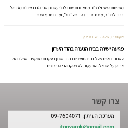
משפחות סיטי ולנצ'נר מתאחדות שוב: לפני עשרות שנים גרו בשכונת מגדיאל
ברוך לנצ'נר, מייסד חברת הבנייה "ינוב", ומרים ויוסף סיטי
אוקטובר 1, 2024
מערכת ירוק
פגיעה ישירה בבית הנערה בהוד השרון
עשרות ירוטים מעל בתי התושבים בהוד השרון בעקבות מתקפת הטילים של
איראן על ישראל. האזעקות לא פסקו והדי הפיצוצים
צרו קשר
מערכת העיתון: 09-7604071
itonyarok@gmail.com