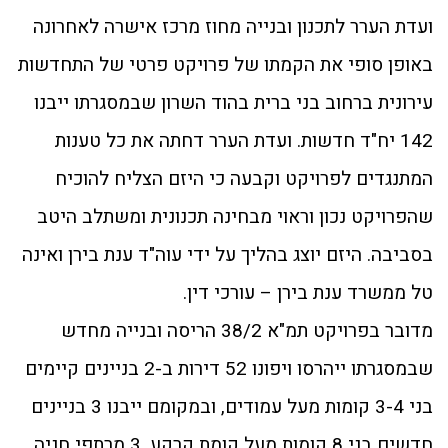
ועדת הערר לתכנון ובנייה מחוז מרכז אישרה לאחרונה
באופן סופי את הקמתו של פרויקט פרטי של התחדשות
עירונית ברחוב בני ברית בהוד השרון שבמסגרתו ייבנו
142 יח"ד חדשות. ועדת הערר דחתה את כל טענות
המתנגדים לפרויקט וקבעה כי היזם הצליח להוכיח
שהפרויקט נכון וראוי מבחינה תכנונית ומשתלב היטב
בסביבה. היזם יוצג בהליך על ידי עוה"ד ענת בירן ואינה
טל ממשרד ענת בירן – עורכי דין.
מדובר בפרויקט תמ"א 38/2 הריסה ובנייה מחדש
שבמסגרתו ייהרסו ויפונו 52 דירות ב-2 בניינים קיימים
בני 3-4 קומות מעל עמודים, ובמקומם ייבנו 3 בניינים
חדשים בני 8 קומות מעל קומת קרקע, 3 מרתפי חניה