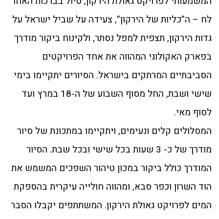
המשמעותי לפרויקט גאולת הירקון, טיול בברכות האחו
לח – ה”כליות של הירקון”, צעידה על שביל ישראל על
גדות הירקון, תצפית למפל נסתר, ולקינוח ביקור מודרך
בפארק האקולוגי המהווה את אחד הפרויקטים
הסביבתיים המרתקים בישראל. הסיורים יתקיימו בימי
שישי ושבת, החל מסוף השבוע של ה-18 במרץ ועד
לסוף מאי.
המסלולים קלים ונעימים, ויתקיימו במתכונת של סיור
מודרך של כ- 3 שעות בכל שישי ובכל שבת. הסיור
המודרך כולל ביקור במכון טיהור השפכים המשמש את
הוד השרון וכפר סבא, ומהווה חולייה עיקרית בהספקת
המים לפרויקט גאולת הירקון. המשתתפים יקבלו הסבר