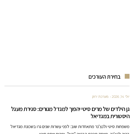
בחירת העורכים
יולי 14, 2026
מערכת ירוק
גן הילדים של מרים סיטי יהפוך למגדל מגורים: סגירת מעגל
היסטורית במגדיאל
משפחות סיטי ולנצ'נר מתאחדות שוב: לפני עשרות שנים גרו בשכונת מגדיאל
ברוך לנצ'נר, מייסד חברת הבנייה "ינוב", ומרים ויוסף סיטי