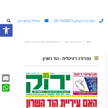
מערכת העיתון 09-7604071
אימייל עיתון ירוק
פתח סרגל
ראשי
»
כפר סבא 5,6,7
»
יום המעשים הטובים בכפר סבא
מהדורה דיגיטלית - הוד השרון
Email
sApp