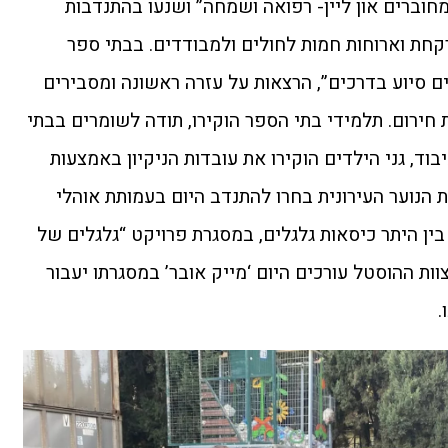
חוברים און ליין- רפואה ושמחה” ושנעו בהתנדבות
חת וארוחות חמות לחולים ולמבודדים. בבתי ספר
דים סיוע בדרכים”, הרצאות על עזרה ראשונה ומסבירים
חירום. תלמידי בתי הספר הוקירו, תודה לשומרים בבתי
וד, גני הילדים הוקירו את עובדות הניקיון באמצעות
צת הנוער העירונית בחרו להתנדב היום בעמותת אוהלי
 בין היתר כיסאות גלגלים, במסגרת פרויקט “גלגלים של
ן ONE DAY בשיתוף צוות ההוסטל עורכים היום ‘מייק אובר’ במסגרתו יעבור
.