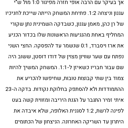
אך בעיקר עם הרבה אופי חזרה מפיגור 1:0 מול ש"י
עגנון וניצחה 1:2. פתיחת המשחק הייתה שייכת לחניכיו
של רן כהן, מאמן עגנון, כשבדקה השמינית נתן שקורי
המחליף באחת מהנגיעות הראשונות שלו בכדור הכניע
את ארז ויסברד, 0:1 שנשמר עד להפסקה. החצי השני
נפתח עם שער שוויון מצוין של דודו דוסטן, ששוב היה
שם עבור חבריו כשאיזן ל-1:1. המשחק המשיך להיות
צמוד בין שתי קבוצות טובות, שחיפשו להכריע את
ההתמודדות ולא להסתפק בחלוקת נקודות. בדקה ה-23
איתי זמיר התגבר על הגנת היריבה ומזווית קשה בעט
לפינה לרשת, 1:2 לסגנית האלופה, שלא איבדה את
היתרון עד השריקה האחרונה. הניצחון של הכתומים