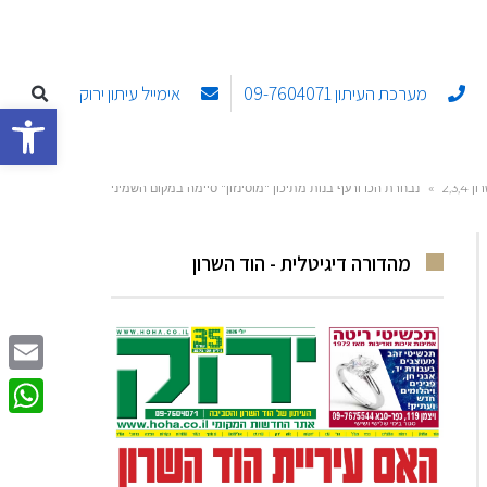
מערכת העיתון 09-7604071
אימייל עיתון ירוק
פתח סרגל
2,3,4
»
נבחרת הכדורעף בנות מתיכון "מוסינזון" סיימה במקום השמיני
מהדורה דיגיטלית - הוד השרון
Email
sApp