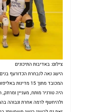
צילום: באדיבות התיכונים
הישג נאה לנבחרת הכדורעף בנים ש
המכובד מתוך 15 מדינות באליפות העולם לבתי ספר תיכוניים.
היה טורניר מותח, מעניין ומרתק, 
ולהיחשף לרמה אחרת וגבוהה בהרב
זאת גם להשיג הישג משמעותי בט