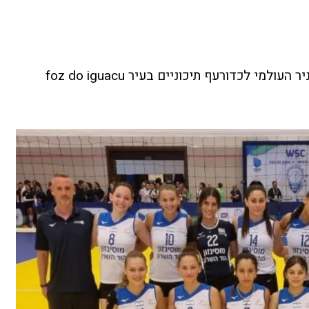
ביום ראשון האחרון הסתיים הטורניר העולמי לכדורעף תיכוניים בעיר foz do iguacu