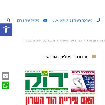
מערכת העיתון 09-7604071
אימייל עיתון ירוק
פתח סרגל
»
אשת ראש הממשלה ליהיא לפיד באה לחזק את צביקה
ומשפחתו באירוע שהפיקו משפחת ספיר במשתלה
מהדורה דיגיטלית - הוד השרון
Email
sApp