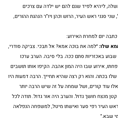
לה, ליהיא לפיד שגם להם יש ילדה עם צרכים
 שני סגני ראש העיר, הרוש וכהן ויו”ר הנהגת ההורים,
תבה יום למחרת האירוע:
מא שלו:
״למה את בוכה אמא? אל תבכי. צביקה סודרי,
 שבוע באכזריות סתם ככה. בלי סיבה. הערב ערכו
פחתו, אירוע שבו היה המון אהבה. הקיפו אותו תושבים
שלו בכתה. והוא רק רצה שהיא תחייך. הרבה דמעות היו
ו עוד קורים, ושל שמחה על זה שיש הרבה יותר
טן מנצח חושך גדול. והערב היה אור גדול. תודה לכל
אש העיר רפי סער ואישתו מיטל, למשפחה הנפלאה
י שבא."