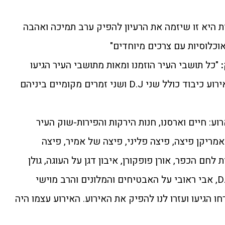
 היא זו שיזמה את הרעיון להפיק ערב תמיכה ואהבה
כלוסיות עם צרכים מיוחדים"
"כל תושבי העיר הוזמנו ומאות מתושבי העיר הגיעו
הרבה מאוד בעלי עסקים תרמו לאירוע כיבוד כולל שני D.J ושני זמרים מקומיים ביניהם
ע: חיים וארסנו, חנות הירקות והפירות-שוק העיר
אמריקן פיצה, פיצה פליני, פיצה של אמיר, פיצה
ם הכפר, אורן פופקורן, איבון דגן על העוגה, גולן
חסיד על הבלונים, אילון בוארון D.J, אבי ראובי על האבטיחים והמלונים והרב מוישי
ו הגיעו ועזרו לנו להפיק את האירוע. האירוע עצמו היה