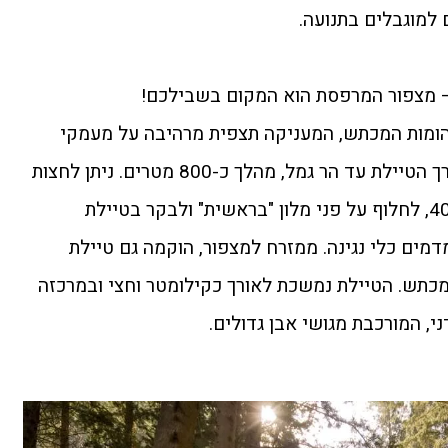
 למוגבלים בתנועה.
– מצפור המרפסת הוא המקום בשבילכם!
ומות המכתש, המעניקה תצפית מרהיבה על מעמקי
המכתש. ניתן להמשיך לצעוד לאורך הטיילת עד הר גמל, מהלך כ-800 מטרים. ניתן לחצות
בגשר עילי להולכי רגל את כביש 40, לחלוף על פני מלון "בראשית" ולבקר בטיילת
מים כלי נגינה. ממזרח למצפור, הוקמה גם טיילת
כתש. הטיילת נמשכת לאורך כקילומטר וחצי ובמרכזה
י, המורכבת מגושי אבן גדולים.