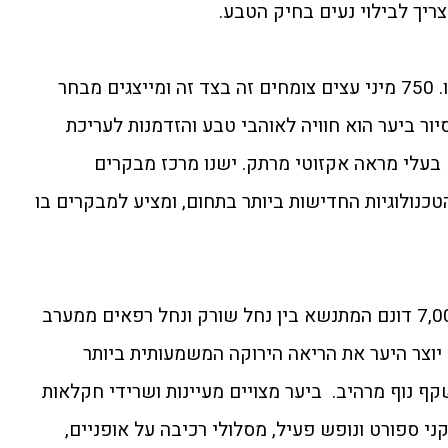
ריך לבילוי נעים בחיק הטבע.
בלב השרון נמצא יער מיוחד במינו. 750 מיני עצים צומחים זה בצד זה ומייצגים מבחר
ור ביער הוא חוויה לאוהבי טבע והזדמנות לעריכת
בעלי מראה אקזוטי מרתק. ישנו מרכז מבקרים
כנולוגיות החדישות ביותר בתחום, ומציע למבקרים בו
יער עמינדב, משתרע על פני כ-7,000 דונם המתנשא בין נחל שורק ונחל רפאים ממערב
יוצר היער את הריאה הירוקה המשמעותית ביותר
ף נוף מרהיב. ביער מצויים מעיינות ושרידי חקלאות
ני ספורט ונופש פעיל, מסלולי רכיבה על אופניים,