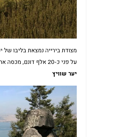
מצודת בירייה נמצאת בליבו של יע
על פני כ-20 אלף דונם, מכסה את ההרים מאזור צפת, לעבר חצור הגלילית וראש פינה.
יער שוויץ