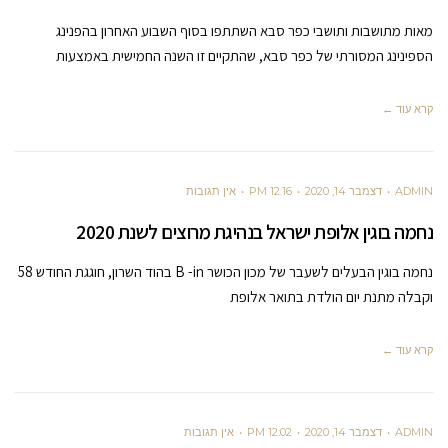
מאות מתושבות ותושבי כפר סבא השתתפו בסוף השבוע האחרון בהפנינג
הספינינג המסורתי של כפר סבא, שהתקיים זו השנה החמישית באמצעות
קרא עוד ←
ADMIN
דצמבר 14, 2020
12:16 PM
אין תגובות
נחמה בוגין אלופת ישראל בנהיגת מרוצים לשנת 2020
נחמה בוגין הבעלים לשעבר של מכון הכושר B -in בהוד השרון, חוגגת החודש 58
וקבלה מתנת יום הולדת בתואר אלופת
קרא עוד ←
ADMIN
דצמבר 14, 2020
12:02 PM
אין תגובות