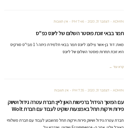
ADMIN
דצמבר 31, 2020
7:46 PM
אין תגובות
תמר בבאי זוכת פוסטר השלום של ליונס כפ"ס
מאת: דוד בן-אשר צילום: ליונס תמר בבאי תלמידת כיתה ו' 1 מבי"ס סורקיס
היא זוכת תחרות פוסטר השלום של ליונס
קרא עוד ←
ADMIN
דצמבר 31, 2020
7:35 PM
אין תגובות
עם המשך הגידול ברכישות האון ליין: חברת עטרה גידול ושיווק
פירות וירקות תחל באמצעות שוקיט לעבוד עם חברת Wolt
חברת עטרה גידול ושיווק פירות וירקות תחל מהשבוע לעבוד עם חברת משלוחי
האוכל וולט. אתר ה- Ecommerce שוקיט, שנרכש על