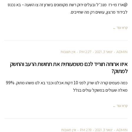
@ארז מי-רז מנכ״ל ובעלים ירוק רשת מקומונים בשרון זה צו השעה – בא נכנס
לבידוד מרצון, עושים רק מה שחייבים.
קרא עוד ←
ADMIN
ינואר 3, 2021
2:27 PM
אין תגובות
איזו ארוחה תוריד לכם משמעותית את תחושת הרעב והחשק
למתוק?
כמה פעמים קורה לנו שרק לפני 10 דקות אכלנו וכבר בא לנו משהו מתוק. 99%
מאלה שעולים במשקל עולים בגלל
קרא עוד ←
ADMIN
ינואר 3, 2021
2:19 PM
אין תגובות