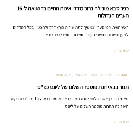
כפר סבא מובילה ברוב מדדי איכות החיים בהשוואה ל-16
הערים הגדולות
ראש העיר, רפי סער: "נמשיך לתת שירות פורץ דרך ולהצטיין בכל המדדים
למען תושבות ותושבי העיר" תושבות ותושבי כפר סבא
קרא עוד ←
ADMIN
דצמבר 31, 2020
7:46 PM
אין תגובות
תמר בבאי זוכת פוסטר השלום של ליונס כפ"ס
מאת: דוד בן-אשר צילום: ליונס תמר בבאי תלמידת כיתה ו' 1 מבי"ס סורקיס
היא זוכת תחרות פוסטר השלום של ליונס
קרא עוד ←