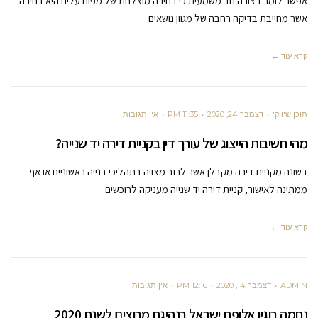
אפשר לומר בצורה חד משמעית כי בחירה מוצלחת של מפוח עלים היא בחירה
אשר מחייבת בדיקה רחבה של מגוון נושאים
קרא עוד ←
תוכן שיווקי
דצמבר 24, 2020
11:35 PM
אין תגובות
מהי חשיבות הייצוג של עורך דין בקניית דירה יד שנייה?
בשונה מקניית דירה מקבלן אשר לרוב מצויה בתהליכי בנייה ראשוניים או אף
ממתינה לאישור, קניית דירה יד שנייה מעניקה לרוכשים
קרא עוד ←
ADMIN
דצמבר 14, 2020
12:16 PM
אין תגובות
נחמה בוגין אלופת ישראל בנהיגת מרוצים לשנת 2020