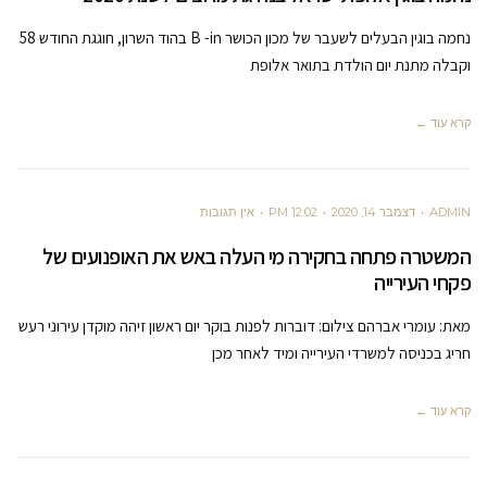
נחמה בוגין הבעלים לשעבר של מכון הכושר B -in בהוד השרון, חוגגת החודש 58
וקבלה מתנת יום הולדת בתואר אלופת
קרא עוד ←
ADMIN
דצמבר 14, 2020
12:02 PM
אין תגובות
המשטרה פתחה בחקירה מי העלה באש את האופנועים של
פקחי העירייה
מאת: עומרי אברהם צילום: דוברות לפנות בוקר יום ראשון זיהה מוקדן עירוני רעש
חריג בכניסה למשרדי העירייה ומיד לאחר מכן
קרא עוד ←