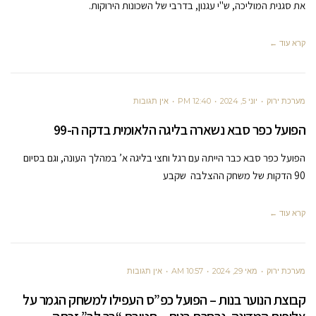
את סגנית המוליכה, ש"י עגנון, בדרבי של השכונות הירוקות.
קרא עוד ←
מערכת ירוק
יוני 5, 2024
12:40 PM
אין תגובות
הפועל כפר סבא נשארה בליגה הלאומית בדקה ה-99
הפועל כפר סבא כבר הייתה עם רגל וחצי בליגה א’ במהלך העונה, וגם בסיום
90 הדקות של משחק ההצלבה שקבע
קרא עוד ←
מערכת ירוק
מאי 29, 2024
10:57 AM
אין תגובות
קבוצת הנוער בנות – הפועל כפ”ס העפילו למשחק הגמר על