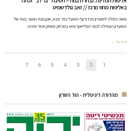
אליפות המדינה. נבחרת בנות – חטיבת “בר לב” זכתה
באליפות מחוז מרכז // זאב גולדשמיט
גאווה כפולה למועדון הכדורעף הפועל כפר סבא, שקבוצת הנוער בנות של
המועדון העפילה לגמר הפלייאוף והיא במרחק משחק אחד מזכיה
קרא עוד ←
7
6
5
4
3
2
1
מהדורה דיגיטלית - הוד השרון