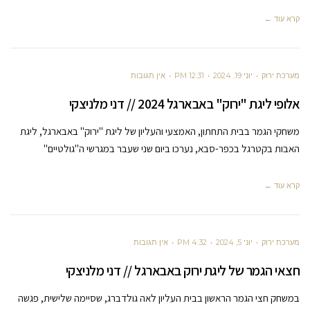
קרא עוד ←
מערכת ירוק
יוני 19, 2024
12:31 PM
אין תגובות
אלופי ליגת "ירוק" באבארגל 2024 // דני מלניצקי
משחקי הגמר בבית התחתון, האמצעי והעליון של ליגת "ירוק" באבארגל, ליגת
האבות בקטרגל בכפר-סבא, נערכו ביום שני שעבר במגרשי ה"גולטיים"
קרא עוד ←
מערכת ירוק
יוני 5, 2024
4:32 PM
אין תגובות
חצאי הגמר של ליגת ירוק באבארגל // דני מלניצקי
במשחק חצי הגמר הראשון בבית העליון לאה גולדברג, שסיימה שלישית, פגשה