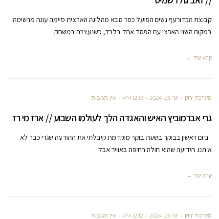
// זאב גולדשמיט
קבוצת הכדורעף נשים הפועל כפר סבא מהליגה הארצית סיימה עונה מרשימה
במקום השני הארצי עם הפסד אחד בלבד, כשנעצרה במשחק
קרא עוד ←
מערכת ירוק
יוני 26, 2024
12:13 PM
אין תגובות
גרי אברמוביץ האיש והאגדה הלך לעולמו השבוע // ארז מי רז
ביום ראשון בבוקר בשעת בוקר מוקדמת קיבלתי את ההודעה שגרי כבר לא
איתנו. הידיעה שהוא חולה רחיפה באוויר אבל
קרא עוד ←
מערכת ירוק
יוני 26, 2024
12:12 PM
אין תגובות