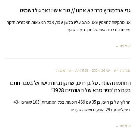
גרי אברמוביץ כבר לא אתנו // טור אישי: זאב גולדשמיט
אני מתקשה להאמין שאני כותב עליו בלשון עבר, אבל המציאות האכזרית חזקה
מאיתנו. גרי היה איש של חזון. תמיד שאף
קרא עוד ←
מערכת ירוק
יוני 26, 2024
11:38 AM
אין תגובות
החתמת העונה. טל בן חיים, שחקן נבחרת ישראל בעבר חתם
בקבוצת ‘כפר סבא של האוהדים 1928’
החלוץ טל בן חיים, בן 35 עם 469 הופעות בכל המסגרות, 105 שערים ו-43
בישולים. עם 29 הופעות ושישה שערים
קרא עוד ←