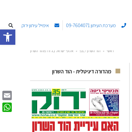
מערכת העיתון 09-7604071
אימייל עיתון ירוק
פתח סרגל
ראשי
»
הוד השרון 5,6,7
»
אלופי ישראל בג׳ודו מהוד השרון
מהדורה דיגיטלית - הוד השרון
Email
sApp