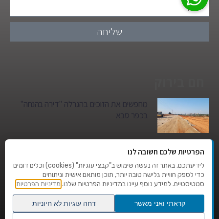
שליחה
חם בירוק
מחפשים את הזוכים בהגרלה "דירה בהנחה"
בכפר סבא
גן הילדים של מרים סיטי יהפוך למגדל מגורים:
הפרטיות שלכם חשובה לנו
סגירת מעגל היסטורית במגדיאל
לידיעתכם, באתר זה נעשה שימוש ב"קבצי עוגיות" (cookies) וכלים דומים
כדי לספק חוויית גלישה טובה יותר, תוכן מותאם אישית וניתוחים
סטטיסטיים. למידע נוסף עיינו במדיניות הפרטיות שלנו.
מדיניות הפרטיות
טרגדיה בצהרי היום: בן 80 נהרג על מעבר
החצייה בהוד השרון
קראתי ואני מאשר
דחה עוגיות לא חיוניות