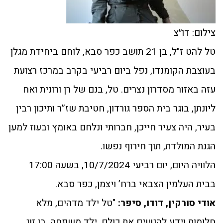
צילום: דו״צ
טל להט ז"ל, בן 21 תושב כפר סבא, לוחם ביחידת מגלן
בעוצבת הקומנדו, נפל ביום רביעי בקרב במרכז רצועת
עזה באזור מסדרון נצרים. טל, בנם של רן ורונית ואח
ליונתן, בוגר בית הספר גורדון, חטיבת שז”ר ותיכון רבין
בעיר, היה צעיר חייכן, חברותי ונלחם באומץ ובעוז למען
הגנת המולדת, תוך חירוף נפשו.
הלוויה היום, יום רביעי 10/7/2024, בשעה 17:00
בבית העלמין הצבאי ברח’ ויצמן, כפר סבא.
אודי סורקין, דודו, סיפר:
"טל ילד מדהים, מלא
חלומות וידע להגשים את כולם. ילד משפחה. בן זוג