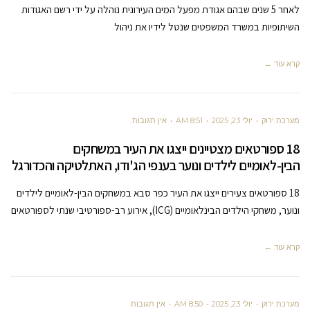
לאחר 5 שנים שבהם אגודת מפעל המים העירונית נוהלה על ידי רשם האגודות
השיתופיות במשרד המשפטים שנטל לידיו את ניהול
קרא עוד ←
מערכת ירוק
יולי 23, 2025
8:51 AM
אין תגובות
18 ספורטאים מצטיינים ייצגו את העיר במשחקים
הבין-לאומיים לילדים ונוער בענפי הג'ודו, האתלטיקה והכדורגל
18 ספורטאים צעירים ייצגו את העיר כפר סבא במשחקים הבין-לאומיים לילדים
ונוער, משחקי הילדים הבינלאומיים (ICG), אירוע רב-ספורטיבי שנתי לספורטאים
קרא עוד ←
מערכת ירוק
יולי 23, 2025
8:50 AM
אין תגובות