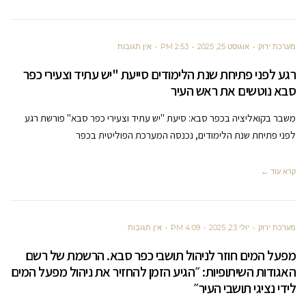
מערכת ירוק
אוגוסט 25, 2025
2:53 PM
אין תגובות
רגע לפני פתיחת שנת הלימודים סייעת "יש עתיד וצעירי כפר
סבא נוטשים את ראש העיר
משבר בקואליציה בכפר סבא: סיעת "יש עתיד וצעירי כפר סבא" פורשת רגע
לפני פתיחת שנת הלימודים, נכנסה המערכת הפוליטית בכפר
קרא עוד ←
מערכת ירוק
יולי 23, 2025
4:09 PM
אין תגובות
מפעל המים חוזר לניהול תושבי כפר סבא. הרשמת של רשם
האגודות השיתופיות: ״הגיע הזמן להחזיר את ניהול מפעל המים
לידי נציגי תושבי העיר״