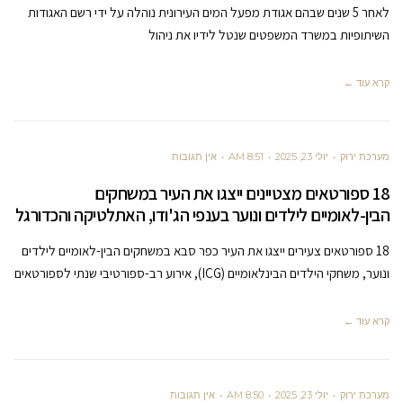
לאחר 5 שנים שבהם אגודת מפעל המים העירונית נוהלה על ידי רשם האגודות
השיתופיות במשרד המשפטים שנטל לידיו את ניהול
קרא עוד ←
מערכת ירוק
יולי 23, 2025
8:51 AM
אין תגובות
18 ספורטאים מצטיינים ייצגו את העיר במשחקים
הבין-לאומיים לילדים ונוער בענפי הג'ודו, האתלטיקה והכדורגל
18 ספורטאים צעירים ייצגו את העיר כפר סבא במשחקים הבין-לאומיים לילדים
ונוער, משחקי הילדים הבינלאומיים (ICG), אירוע רב-ספורטיבי שנתי לספורטאים
קרא עוד ←
מערכת ירוק
יולי 23, 2025
8:50 AM
אין תגובות