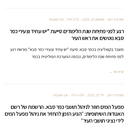
מערכת ירוק
אוגוסט 25, 2025
2:53 PM
אין תגובות
רגע לפני פתיחת שנת הלימודים סייעת "יש עתיד וצעירי כפר
סבא נוטשים את ראש העיר
משבר בקואליציה בכפר סבא: סיעת "יש עתיד וצעירי כפר סבא" פורשת רגע
לפני פתיחת שנת הלימודים, נכנסה המערכת הפוליטית בכפר
קרא עוד ←
מערכת ירוק
יולי 23, 2025
4:09 PM
אין תגובות
מפעל המים חוזר לניהול תושבי כפר סבא. הרשמת של רשם
האגודות השיתופיות: ״הגיע הזמן להחזיר את ניהול מפעל המים
לידי נציגי תושבי העיר״