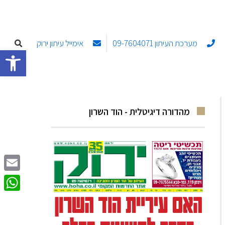
מערכת העיתון 09-7604071
אימייל עיתון ירוק
פתח סרגל
מהדורה דיגיטלית - הוד השרון
Email
sApp