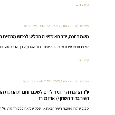
קרא עוד ←
מערכת ירוק
אוגוסט 2, 2023
1:53 PM
אין תגובות
משה חנוכה, יו”ר האופזיציה החליט לפרוש מהחיים הפ
לא פחות מרעידת אדמה פוליטית בהוד השרון, עורך הדין משה חנוכה בן 33 אבל עם רזומה של בן 0
קרא עוד ←
מערכת ירוק
אוגוסט 2, 2023
11:53 AM
אין תגובות
יו”ר הנהגת הורי גני הילדים לשעבר וחברת הנהגת ה
העיר בהוד השרון // ארז מי רז
סביב שולחן מועצת העיר הבאה אין ספק שנראה פנים חדשות של ת