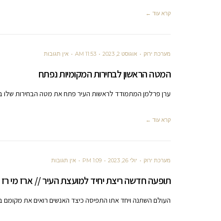
קרא עוד ←
מערכת ירוק
אוגוסט 2, 2023
11:53 AM
אין תגובות
המטה הראשון לבחירות המקומיות נפתח
ערן פרלמן המתמודד לראשות העיר פתח את מטה הבחירות שלו בדר
קרא עוד ←
מערכת ירוק
יולי 26, 2023
1:09 PM
אין תגובות
תופעה חדשה ריצת יחיד למועצת העיר // ארז מי רז
העולם השתנה ויחד אתו התפיסה כיצד האנשים רואים את מקומם בפ