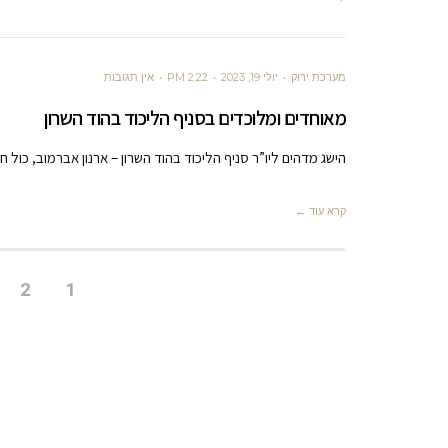
מערכת ירוק
יולי 19, 2023
2:22 PM
אין תגובות
מאוחדים ומלוכדים בסניף הליכוד בהוד השרון
הישג מדהים ליו”ר סניף הליכוד בהוד השרון – ארנון אברמוב, כול 
קרא עוד ←
2
1