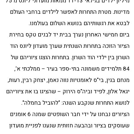
מיליון ילדים בגילאי 11-13 ממאות מועדוני ליונס מ 75
מדינות. מטרת התחרות לאפשר לילדים ברחבי העולם
לבטא את רגשותיהם בנושא השלום בעולמנו.
ביום חמישי האחרון נערך בבית יד לבנים טקס בחירת
הציור הזוכה בתחרות השנתית שערך מועדון ליונס הוד
השרון בין ילדי הוד השרון. בתחרות הוצגו ציוריהם של
84 תלמידים משמונה בתי-ספר בעיר – ממלכתי א',
מנחם בגין, בי"ס לאומנויות נווה נאמן, יצחק רבין, רעות,
יגאל אלון, לפיד וביה"ס הירוק – שהציגו בו את ציוריהם
לנושא התחרות שנקבע השנה: "להוביל בחמלה".
הציורים נבחנו על ידי חבר השופטים שמנה 6 אומנים
שעוסקים בציור ובהבעה חזותית שנענו לפניית מועדון