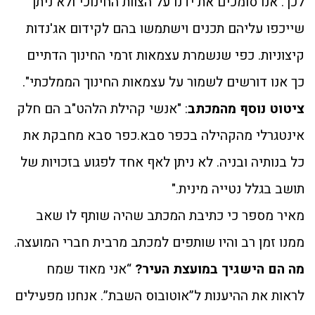
לכך. אנו סומכים את ידנו על הצוות החינוכי ולא ניתן
שייכפו עליהם תכנים וישתמשו בהם לקידום אג'נדות
קיצוניות. כפי שנשמרת עצמאות זרמי החינוך הדתיים
כך אנו דורשים לשמור על עצמאות החינוך הממלכתי".
ציטוט נוסף מהמכתב
: "אנשי קהילת הלהט"ב הם חלק
אינטגרלי מהקהילה בכפר סבא.כפר סבא מחבקת את
כל בנותיה ובניה. לא ניתן לאף אחד לפגוע בזכויות של
תושב בגלל נטייה מינית."
מאיר מספר כי כתיבת המכתב שהיה שותף לו שאב
ממנו זמן רב והיו שותפים למכתב מרבית חברי המועצה.
מה הם הישגיך במועצת העיר?
“אני מאוד שמח
לראות את ההיענות ל”אוטובוס השבת”. אנחנו מפעילים