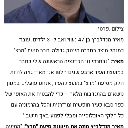
צילום :פרטי
מאיר מנדלביץ בן 47 נשוי ואב ל- 3 ילדים, עובד
כמנהל מוצר בחברת הייטק גדולה. חבר סיעת "מרצ".
מאיר:
"נבחרתי וזו הקדנציה הראשונה שלי כחבר
במועצת העיר ארבע שנים חלפו אני מאוד גאה להיות
חלק מסיעת "מרצ" במועצת העיר, אנחנו פועלים במגוון
נושאים בהתנדבות מלאה – כדי להבטיח את האופי של
כפר סבא כעיר חופשית ומודרנית והכל בהרמוניה עם
כל חלקי האוכלוסייה ומבלי לפגוע באף תושב."
מאיר מנדלביץ מונה את מישנת סיעת "מרצ":
"הסיעה