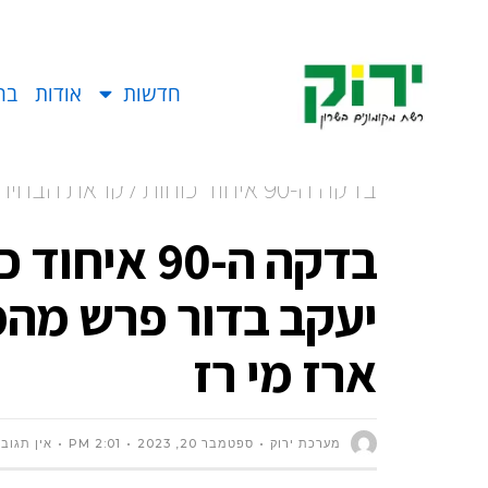
חדשות
אודות
בח
בדקה ה-90 איחוד כוחות לקראת 
העיר. // ארז מי רז
בדקה ה-90 
יעקב בדור פרש מהמ
ארז מי רז
מערכת ירוק
ספטמבר 20, 2023
2:01 PM
אין תגוב