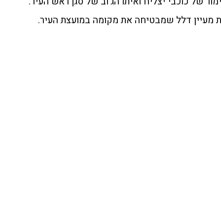
- 2 מנדטים ההימור של כוכבי יצליח ואיתו הג'וב של סגן ראש העיר.
ת מעיין דלל שמבטיחה את מקומה במועצת העיר.