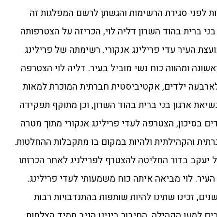
ת לפני סגירת הרשימות והגשתן לרשם המפלגות זה
בני ברית בהוד השרון דליה לוי, הכריזה על הצטרפותה
צת העיר עדי פרילינג אנקורי. רשימתה של פרילינג
ביעייה הראשונה ומהווה כוח נשי מוביל בעיר. דליה לוי הצטרפה
י. דליה לוי (54), אם לארבעה ילדים, אקטיביסטית חברתית המוכרת למאות
את ארגון בני ברית בהוד השרון, וכן מתוקף תפקידה
ים בסיכון, הצטרפה לעדי פרילינג אנקורי מתוך מטרה
תית והקהילתית ולהיות במקום בו מתקבלות ההחלטות.
 יעקב בדור החליטה להצטרף לפרילניג לאחר הכרזתו
יר. לוי מביאה איתה כוח משמעותי לעדי פרילינג.
שנים, זכינו שתינו להיות שותפות בהתנדבויות רבות
ם למען הקהילה. החיבור בינינו הניב תמיד הצלחות