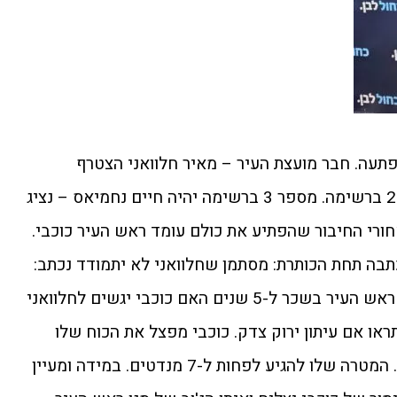
תעה. חבר מועצת העיר – מאיר חלוואני הצטרף
למתמודדת מעיין דלל ויהי מספר 2 ברשימה. מספר 3 ברשימה יהיה חיים נחמיאס – נציג
חורי החיבור שהפתיע את כולם עומד ראש העיר כוכבי.
תבה תחת הכותרת: מסתמן שחלוואני לא יתמודד נכתב:
"הוא מצפה לקבל תפקיד של סגן ראש העיר בשכר ל-5 שנים האם כוכבי יגשים לחלוואני
או אם עיתון ירוק צדק. כוכבי מפצל את הכוח שלו
לתומכי יש עתיד ותומכי כחול לבן. המטרה שלו להגיע לפחות ל-7 מנדטים. במידה ומעיין