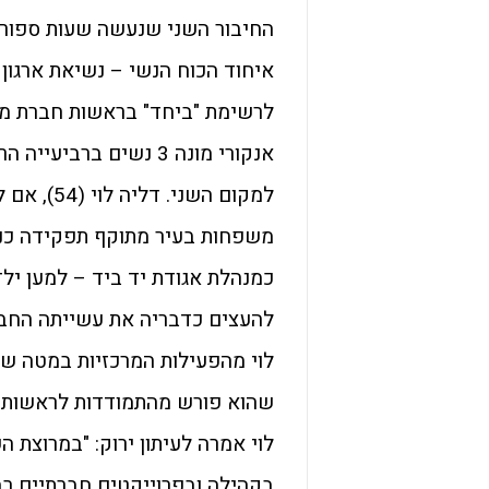
החיבור השני שנעשה שעות ספורו
איחוד הכוח הנשי – נשיאת ארגון 
לרשימת "ביחד" בראשות חברת מוע
אנקורי מונה 3 נשים בר
למקום השנ
משפחות בעיר מתוקף תפקידה כנשי
כמנהלת אגודת יד ביד – למען ילד
להעצים כדבריה את עשייתה החבר
לוי מהפעילות המרכזיות במטה של
שהוא פורש מהתמודדות לראשות הע
לוי אמרה לעיתון ירוק: "במרוצת ה
בקהילה ובפרוייקטים חברתיים רבי