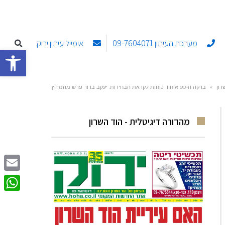
מערכת העיתון 09-7604071
אימייל עיתון ירוק
פתח סרגל
רון
»
בדקה ה-90 איחוד כוחות לקראת הבחירות. יעקב בדור פרש מהמרוץ
לראשות העיר. // ארז מי רז
מהדורה דיגיטלית - הוד השרון
Email
sApp