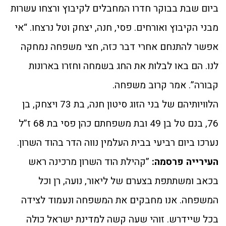
ביום שבת בבוקר חדרו המחבלים לקיבוץ ורצחו עשרות
מבני הקיבוץ ואורחים. פסי, חנה, יצחק וטל נרצחו. “אי
אפשר להתנחם אחרי דבר כזה, חצי משפחה נמחקה
לנו. הם באו לבלות את החג בשמחה וחזרו בארונות
קבורה”. אמר קרוב משפחה.
הלוויותיהם של בני הזוג סיטון חנה, בת 73 ויצחק, בן
76, בנם טל בן 49 ובת משפחתם כהן פסי בת 68 ז”ל
נערכו ביום רביעי בבית העלמין נווה הדר בהוד השרון.
העירייה פרסמה:
”קהילת הוד השרון מרכינה ראש
בכאב ומשתתפת בצערם של ליאור, נועה, רן וכל
המשפחה. אנו מחבקים את המשפחה ונעמוד לצידה
בכל שיידרש. זוהי שעה קשה למדינת ישראל כולה