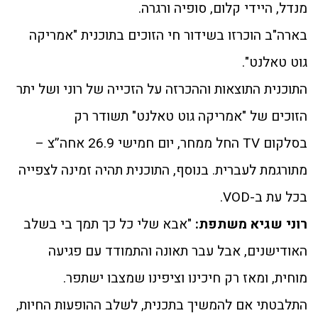
מנדל, היידי קלום, סופיה ורגרה.
בארה"ב הוכרזו בשידור חי הזוכים בתוכנית "אמריקה
גוט טאלנט".
התוכנית התוצאות וההכרזה על הזכייה של רוני ושל יתר
הזוכים של "אמריקה גוט טאלנט" תשודר רק
בסלקום TV החל ממחר, יום חמישי 26.9 אחה”צ –
מתורגמת לעברית. בנוסף, התוכנית תהיה זמינה לצפייה
בכל עת ב-VOD.
רוני שגיא משתפת:
"אבא שלי כל כך תמך בי בשלב
האודישנים, אבל עבר תאונה והתמודד עם פגיעה
מוחית, ומאז רק חיכינו וציפינו שמצבו ישתפר.
התלבטתי אם להמשיך בתכנית, לשלב ההופעות החיות,