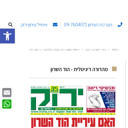
מערכת העיתון 09-7604071
אימייל עיתון ירוק
פתח סרגל
ראשי
»
הוד השרון 5,6,7
»
ראש השנה הזדמנות ומתנה // לאה טל
מהדורה דיגיטלית - הוד השרון
Email
sApp