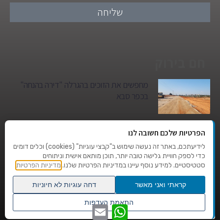
שליחה
חם בירוק
מחפשים את הזוכים בהגרלה "דירה בהנחה"
בכפר סבא
גן הילדים של מרים סיטי יהפוך למגדל מגורים:
הפרטיות שלכם חשובה לנו
סגירת מעגל היסטורית במגדיאל
לידיעתכם, באתר זה נעשה שימוש ב"קבצי עוגיות" (cookies) וכלים דומים
כדי לספק חוויית גלישה טובה יותר, תוכן מותאם אישית וניתוחים
סטטיסטיים. למידע נוסף עיינו במדיניות הפרטיות שלנו.
מדיניות הפרטיות
טרגדיה בצהרי היום: בן 80 נהרג על מעבר
החצייה בהוד השרון
קראתי ואני מאשר
דחה עוגיות לא חיוניות
גלילה
התאמת העדפות
WhatsApp
Email
לראש
שנו העדפות פרטיות