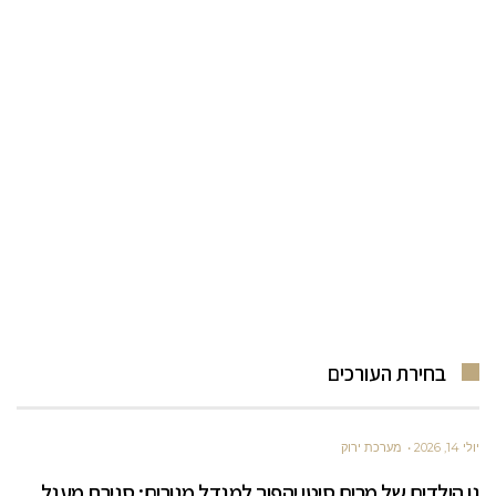
בחירת העורכים
יולי 14, 2026
מערכת ירוק
גן הילדים של מרים סיטי יהפוך למגדל מגורים: סגירת מעגל