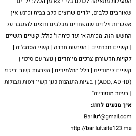
הפעילות מתאימה לכולם בלי יוצא מן הכלל: ילדים
שאוהבים כלבים, ילדים שרוצים כלב בבית וכרגע אין
אפשרות וילדים שמפחדים מכלבים ורוצים להתגבר על
החשש הזה. מכיתה א׳ ועד כיתה ו' כולל: קשיים רגשיים
| קשיים חברתיים | הפרעות חרדה | קשיי הסתגלות |
לקויות תקשורת| צרכים מיוחדים | נוער עם סיכוי |
קשיים לימודיים | כלל התלמידים | הפרעות קשב וריכוז
(ADD, ADHD) | בעיות התנהגות כגון קשיי ויסות וגבולות
| בעיות מוטוריות”.
איך מגעים לחוג:
Bariluf@gmail.com
http://bariluf.site123.me