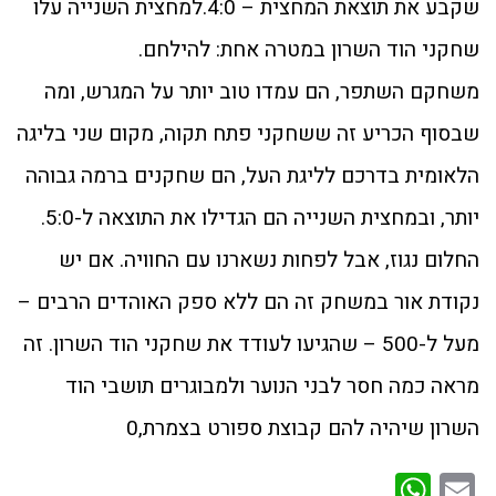
שקבע את תוצאת המחצית – 4:0.למחצית השנייה עלו
שחקני הוד השרון במטרה אחת: להילחם.
משחקם השתפר, הם עמדו טוב יותר על המגרש, ומה
שבסוף הכריע זה ששחקני פתח תקוה, מקום שני בליגה
הלאומית בדרכם לליגת העל, הם שחקנים ברמה גבוהה
יותר, ובמחצית השנייה הם הגדילו את התוצאה ל-5:0.
החלום נגוז, אבל לפחות נשארנו עם החוויה. אם יש
נקודת אור במשחק זה הם ללא ספק האוהדים הרבים –
מעל ל-500 – שהגיעו לעודד את שחקני הוד השרון. זה
מראה כמה חסר לבני הנוער ולמבוגרים תושבי הוד
השרון שיהיה להם קבוצת ספורט בצמרת,0
WhatsApp
Email