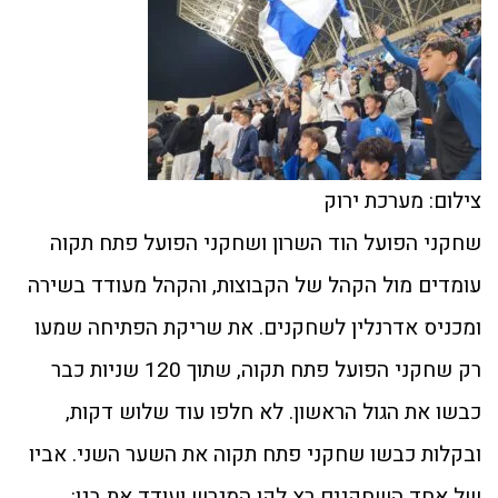
צילום: מערכת ירוק
שחקני הפועל הוד השרון ושחקני הפועל פתח תקוה
עומדים מול הקהל של הקבוצות, והקהל מעודד בשירה
ומכניס אדרנלין לשחקנים. את שריקת הפתיחה שמעו
רק שחקני הפועל פתח תקוה, שתוך 120 שניות כבר
כבשו את הגול הראשון. לא חלפו עוד שלוש דקות,
ובקלות כבשו שחקני פתח תקוה את השער השני. אביו
של אחד השחקנים רץ לקו המגרש ועודד את בנו: