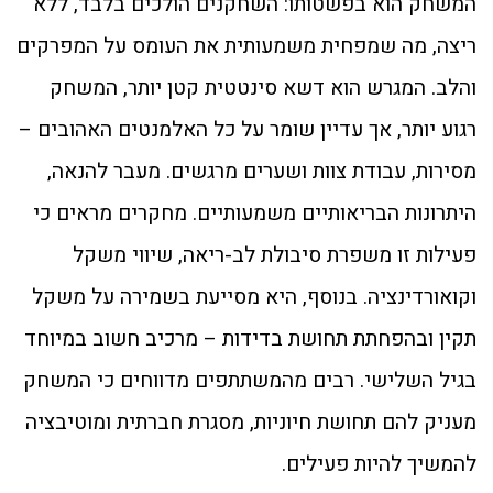
המשחק הוא בפשטותו: השחקנים הולכים בלבד, ללא
ריצה, מה שמפחית משמעותית את העומס על המפרקים
והלב. המגרש הוא דשא סינטטית קטן יותר, המשחק
רגוע יותר, אך עדיין שומר על כל האלמנטים האהובים –
מסירות, עבודת צוות ושערים מרגשים. מעבר להנאה,
היתרונות הבריאותיים משמעותיים. מחקרים מראים כי
פעילות זו משפרת סיבולת לב-ריאה, שיווי משקל
וקואורדינציה. בנוסף, היא מסייעת בשמירה על משקל
תקין ובהפחתת תחושת בדידות – מרכיב חשוב במיוחד
בגיל השלישי. רבים מהמשתתפים מדווחים כי המשחק
מעניק להם תחושת חיוניות, מסגרת חברתית ומוטיבציה
להמשיך להיות פעילים.