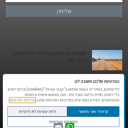
שליחה
חם בירוק
מחפשים את הזוכים בהגרלה "דירה בהנחה"
בכפר סבא
גן הילדים של מרים סיטי יהפוך למגדל מגורים:
הפרטיות שלכם חשובה לנו
סגירת מעגל היסטורית במגדיאל
לידיעתכם, באתר זה נעשה שימוש ב"קבצי עוגיות" (cookies) וכלים דומים
כדי לספק חוויית גלישה טובה יותר, תוכן מותאם אישית וניתוחים
סטטיסטיים. למידע נוסף עיינו במדיניות הפרטיות שלנו.
מדיניות הפרטיות
טרגדיה בצהרי היום: בן 80 נהרג על מעבר
החצייה בהוד השרון
קראתי ואני מאשר
דחה עוגיות לא חיוניות
גלילה
התאמת העדפות
WhatsApp
Email
שנו העדפות פרטיות