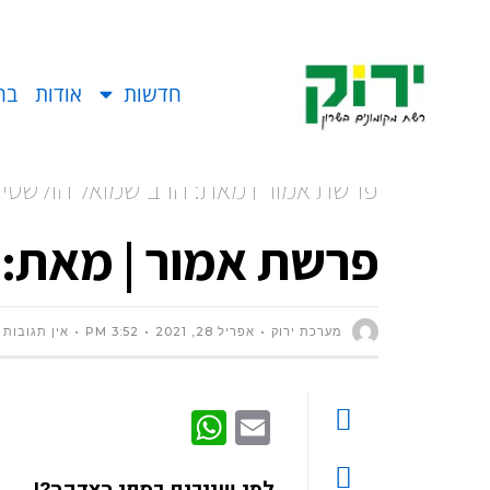
חדשות
אודות
בח
פרשת אמור | מאת: הרב שמואל הולשטיין
פרשת אמור | מאת: 
מערכת ירוק
אפריל 28, 2021
3:52 PM
אין תגובות
WhatsApp
Email
למי שייכים כספי הצדקה?!