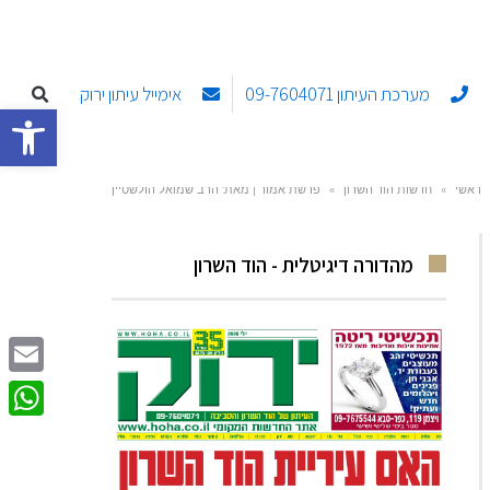
מערכת העיתון 09-7604071
אימייל עיתון ירוק
פתח סרגל
ראשי
»
חדשות הוד השרון
»
פרשת אמור | מאת: הרב שמואל הולשטיין
מהדורה דיגיטלית - הוד השרון
Email
sApp