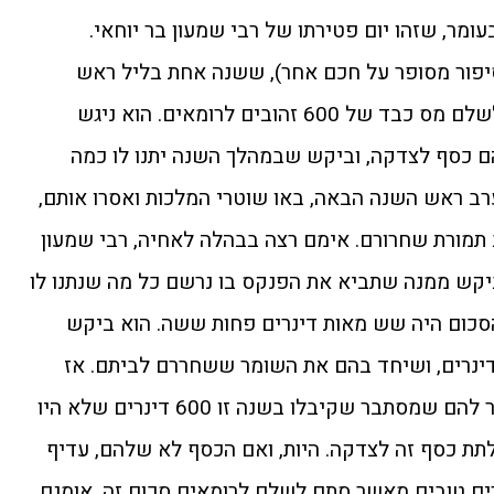
בעומר, שזהו יום פטירתו של רבי שמעון בר יוחאי.
יפור מסופר על חכם אחר), ששנה אחת בליל ראש
השנה חלם, שבני אחותו יצטרכו לשלם מס כבד של 600 זהובים לרומאים. הוא ניגש
ם כסף לצדקה, וביקש שבמהלך השנה יתנו לו כמה
רב ראש השנה הבאה, באו שוטרי המלכות ואסרו אותם,
לם 600 דינרי זהב תמורת שחרורם. אימם רצה בבהלה לאחיה, רבי שמעון
ביקש ממנה שתביא את הפנקס בו נרשם כל מה שנתנו לו
כום היה שש מאות דינרים פחות ששה. הוא ביקש
ינרים, ושיחד בהם את השומר ששחררם לביתם. אז
סיפר להם את דבר החלום, והסביר להם שמסתבר שקיבלו בשנה זו 600 דינרים שלא היו
לתת כסף זה לצדקה. היות, ואם הכסף לא שלהם, עדיף
ם טובים מאשר סתם לשלם לרומאים סכום זה. אומנם