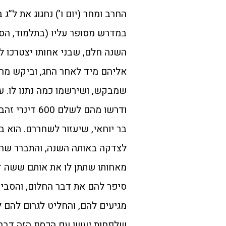
החרב ומחר (יום ו’) נחגוג את ל”ג 
במדרש מסופר עליו (בתלמוד, הס
אליהם מיד לאחר החג, וביקש מה
שמבקש, ושירשמו כמה נתנו לו. ע
ודרשו מהם לש
בר יוחאי, שיעזור לשחררם. הוא 
לצדקה באותה השנה, והתברר שהס
מאחותו שתתן לו את אותם ששה ד
מגיעים להם, והחליט לגרום להם 
שלפחות יעשו עם הכסף הזה דברי