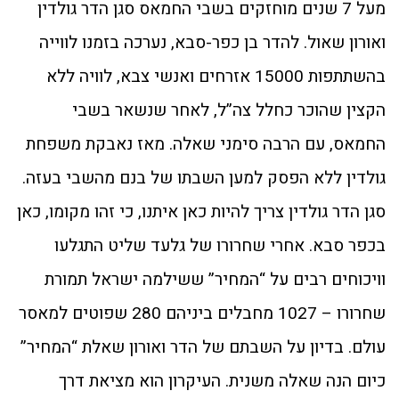
מעל 7 שנים מוחזקים בשבי החמאס סגן הדר גולדין
ואורון שאול. להדר בן כפר-סבא, נערכה בזמנו לווייה
בהשתתפות 15000 אזרחים ואנשי צבא, לוויה ללא
הקצין שהוכר כחלל צה”ל, לאחר שנשאר בשבי
החמאס, עם הרבה סימני שאלה. מאז נאבקת משפחת
גולדין ללא הפסק למען השבתו של בנם מהשבי בעזה.
סגן הדר גולדין צריך להיות כאן איתנו, כי זהו מקומו, כאן
בכפר סבא. אחרי שחרורו של גלעד שליט התגלעו
וויכוחים רבים על “המחיר” ששילמה ישראל תמורת
שחרורו – 1027 מחבלים ביניהם 280 שפוטים למאסר
עולם. בדיון על השבתם של הדר ואורון שאלת “המחיר”
כיום הנה שאלה משנית. העיקרון הוא מציאת דרך