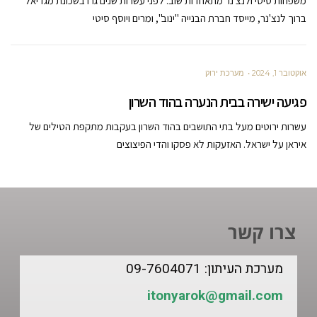
משפחות סיטי ולנצ'נר מתאחדות שוב: לפני עשרות שנים גרו בשכונת מגדיאל
ברוך לנצ'נר, מייסד חברת הבנייה "ינוב", ומרים ויוסף סיטי
אוקטובר 1, 2024
מערכת ירוק
פגיעה ישירה בבית הנערה בהוד השרון
עשרות ירוטים מעל בתי התושבים בהוד השרון בעקבות מתקפת הטילים של
איראן על ישראל. האזעקות לא פסקו והדי הפיצוצים
צרו קשר
מערכת העיתון: 09-7604071
itonyarok@gmail.com