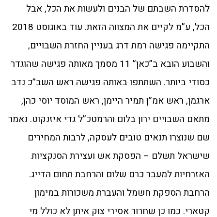
להסדרת השבתם של הבנים ולעשות את הכל, אבל
הכל, ע”מ לקיים את המצווה הזאת. עוד באוגוסט 2018
התקיימה פגישה רמת דרג בעניין החזרת השבויים,
והשבוע הובא ב”כאן” 11 מסמך מאותה פגישה שהוגדר
כסודי ביותר. השתתפו באותה פגישה ראש השב”כ נדב
ארגמן, ראש אמ”ן תמיר היימן, ראש המוסד יוסי כהן,
מתאם השבויים ירון בלום והרמטכ”ל גדי איזנקוט. נאמר
שם שנוצרו תנאים טובים לעסקה, לרבות המחירים
שישראל תשלם – הפסקת אש ועצירת הסנקציות
האזרחיות למעבר כרם שלום והרחבת תחום הדייג.
הרחבת הספקת חשמל והעברת משכורות במימון
קטארי. כמו כן שחרור אסירי צוק איתן לא כולל מי