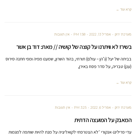
קרא עוד ←
מערכת ירוק
אפריל 13, 2022
1:58 PM
אין תגובות
בשירז לא וויתרנו על קוצה של קושיה // מאת: דוד בן אשר
בביתה של יעל (ג’הן – עולם) תורתי, בהוד השרון, שמענו מפיה ומפי חתנה סירוס
(ענן) טבריה, על סדר פסח באירן,
קרא עוד ←
מערכת ירוק
אפריל 6, 2022
3:25 PM
אין תגובות
המאבק על המועצה הדתית
עדי פרילינג-אנקורי ״לא הצטרפתי לקואליציה על מנת להיות שותפה למגמות