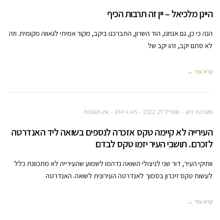
היינן מלכיאל – יין זה תרבות הכיף
הנה כי כן, גם אנחנו, הוד השרון, התברכנו ביקב, מקור אמיתי לגאווה מקומית. וזה
לא סתם יקב, זהו יקב של
קרא עוד ←
מערכת ירוק
אפריל 27, 2022
4:45 PM
אין תגובות
העירייה לא קיימה טקס אזכרה לנספים בשואה ליד האנדרטה
לזכרם. תושבי העיר יזמו טקס לבדם
וותיקי העיר, דור שני לניצולי השואה נדהמו לשמוע שהעירייה לא מתכוונת כלל
לעשות טקס זיכרון בסמוך לאנדרטה העירונית לשואה. האנדרטה
קרא עוד ←