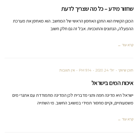
שחזור מידע – כל מה שצריך לדעת
הכונן הקשיח הוא התקן האחסון הראשי של המחשב. הוא מאחסן את מערכת
ההפעלה, הנתונים והתוכניות. אבל זה גם חלק חשוב
קרא עוד ←
תוכן שיווקי
יולי 24, 2020
9:14 PM
אין תגובות
איכות המים בישראל
ישראל היא מדינה חמה וחצי מדברית לכן המדינה מתמודדת עם אתגרי מים
משמעותיים, וקיים מחסור תמידי במשאב החשוב. מי השתייה
קרא עוד ←