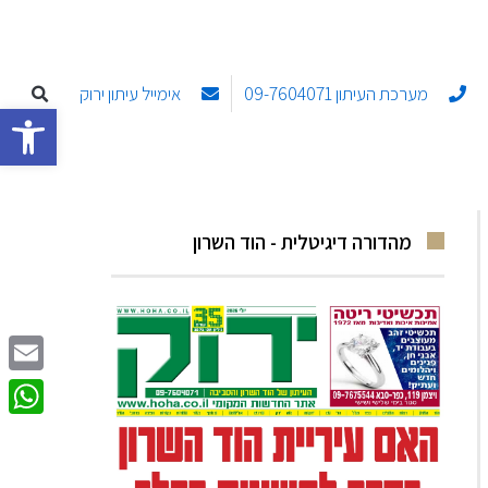
מערכת העיתון 09-7604071
אימייל עיתון ירוק
פתח סרגל
מהדורה דיגיטלית - הוד השרון
Email
sApp