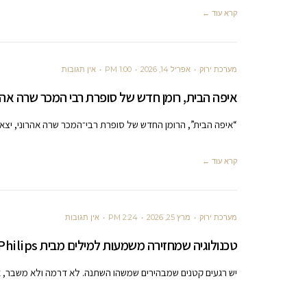
קרא עוד ←
מערכת ירוק
אפריל 14, 2026
1:00 PM
אין תגובות
איפה הבית, רומן חדש של סופרת רבי המכר שרה אהר
“איפה הבית”, הרומן החדש של סופרת רבי־המכר שרה אהרוני, יצא 
קרא עוד ←
מערכת ירוק
מרץ 25, 2026
2:24 PM
אין תגובות
טכנולוגיה שמחזירה משמעות למילים מבית Philips
יש רגעים קטנים שמבהירים שמשהו השתנה. לא דרמה ולא משבר, א