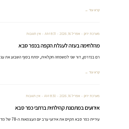
קרא עוד ←
מערכת ירוק
אפריל 16, 2026
8:31 AM
אין תגובות
מהלחימה בעזה לעגלת הקפה בכפר סבא
רם בנדרמן, דור שני למשפחה חקלאית, יפתח בסוף השבוע את עג
קרא עוד ←
מערכת ירוק
אפריל 16, 2026
8:30 AM
אין תגובות
אירועים במתכונת קהילתית ברחבי כפר סבא
עיריית כפר סבא תקיים את אירועי ערב יום העצמאות ה-78 של מדינת ישראל במתכונת מותאמת למצב הביטחוני ובהתאם להנחיות פיקוד