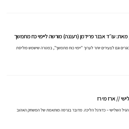
/ מאת: עו״ד אבנר פרידמן (רעננה) מורשה לייפוי כח מתמשך
גרים וגם לצעירים יותר לערוך "ייפוי כוח מתמשך", במטרה שישמש פוליסת
י // ארז מי רז
 הגיל השלישי – כדורגל הליכה. מדובר בגרסה מותאמת של המשחק האהוב