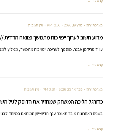
קרא עוד ←
מערכת ירוק
מרץ 19, 2026
12:00 PM
אין תגובות
מדוע חשוב לערוך ייפוי כוח מתמשך וצוואה הדדית /
עו"ד פרידמן אבנר, מוסמך לעריכת ייפוי כוח מתמשך, ממליץ למבו
קרא עוד ←
מערכת ירוק
פברואר 25, 2026
3:59 PM
אין תגובות
כדורגל הליכה המשחק שמחזיר את הדופק לגיל השליש
בשנים האחרונות צובר תאוצה ענף חדש-ישן המותאם במיוחד לבני
קרא עוד ←