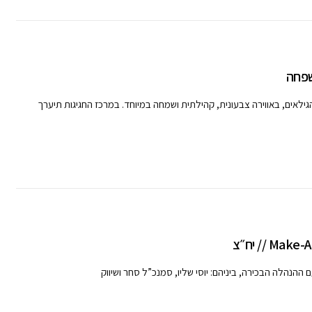
שפחה
ל הגילאים, באווירה צבעונית, קהילתית ושמחה במיוחד. במרכז החגיגות תיערך
ההנהלה הבכירה, ביניהם: יוסי שליו, סמנכ”ל סחר ושיווק