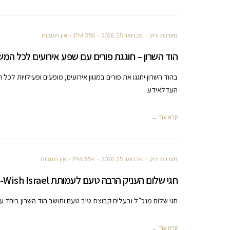
מערכת ירוק
פברואר 25, 2026
3:56 PM
אין תגובות
הוד השרון – חוגגת פורים עם שפע אירועים לכל המ
בהוד השרון יחגגו את פורים במגוון אירועים, מופעים ופעילויות לכ
העדלאידע
קרא עוד ←
מערכת ירוק
פברואר 25, 2026
3:54 PM
אין תגובות
חגי שלום העניק הרבה טעם לעמותת Make-A-Wish Israel // יח״צ
חגי שלום מנכ”ל ובעלים קבוצת טיב טעם ותושב הוד השרון ביחד עם 
קרא עוד ←