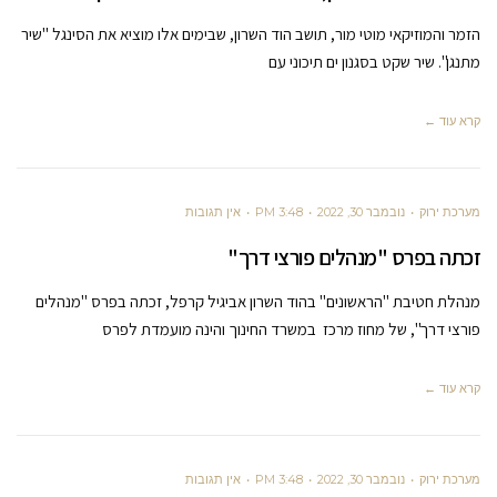
הזמר והמוזיקאי מוטי מור, תושב הוד השרון, שבימים אלו מוציא את הסינגל "שיר
מתנגן". שיר שקט בסגנון ים תיכוני עם
קרא עוד ←
מערכת ירוק
נובמבר 30, 2022
3:48 PM
אין תגובות
זכתה בפרס "מנהלים פורצי דרך"
מנהלת חטיבת "הראשונים" בהוד השרון אביגיל קרפל, זכתה בפרס "מנהלים
פורצי דרך", של מחוז מרכז במשרד החינוך והינה מועמדת לפרס
קרא עוד ←
מערכת ירוק
נובמבר 30, 2022
3:48 PM
אין תגובות