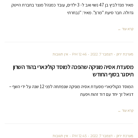
מאיר מנדלביץ בן 47 נשוי ואב ל- 3 ילדים, עובד כמנהל מוצר בחברת הייטק
גדולה. חבר סיעת "מרצ". מאיר: "נבחרתי
קרא עוד ←
מערכת ירוק
דצמבר 7, 2022
12:46 PM
אין תגובות
מסעדת אסיה מוניקה שהפכה למוסד קולינארי בהוד השרון
תיסגר בסוף החודש
המוסד הקולינארי מסעדת אסיה מוניקה שנפתחה לפני 12 שנה על ידי השף –
דניאל זך יחד עם דוד זהות ויפעת
קרא עוד ←
מערכת ירוק
דצמבר 7, 2022
12:45 PM
אין תגובות