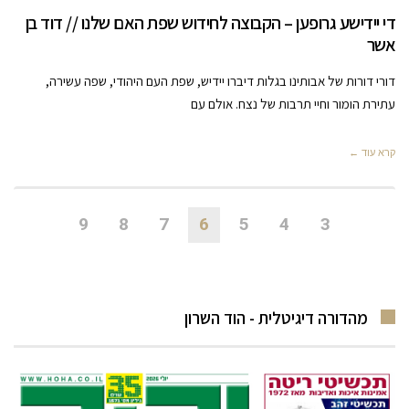
די יידישע גרופען – הקבוצה לחידוש שפת האם שלנו // דוד בן
אשר
דורי דורות של אבותינו בגלות דיברו יידיש, שפת העם היהודי, שפה עשירה,
עתירת הומור וחיי תרבות של נצח. אולם עם
קרא עוד ←
9
8
7
6
5
4
3
מהדורה דיגיטלית - הוד השרון