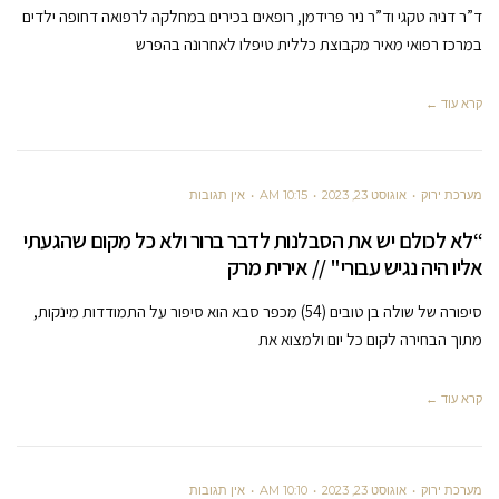
ד”ר דניה טקגי וד”ר ניר פרידמן, רופאים בכירים במחלקה לרפואה דחופה ילדים
במרכז רפואי מאיר מקבוצת כללית טיפלו לאחרונה בהפרש
קרא עוד ←
מערכת ירוק
אוגוסט 23, 2023
10:15 AM
אין תגובות
“לא לכולם יש את הסבלנות לדבר ברור ולא כל מקום שהגעתי
אליו היה נגיש עבורי" // אירית מרק
סיפורה של שולה בן טובים (54) מכפר סבא הוא סיפור על התמודדות מינקות,
מתוך הבחירה לקום כל יום ולמצוא את
קרא עוד ←
מערכת ירוק
אוגוסט 23, 2023
10:10 AM
אין תגובות