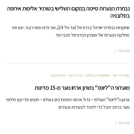
נבחרת הנערות סיימה במקום השלישי בטורניר אליפות אירופה
בסלובניה
שחקניות נבחרת ישראל בכדורסל (עד גיל 14), אור גדות ומאי רצבי. יצגו את
מחלקת הנערות של מועדון הכדורסל מכבי הוד
קרא עוד ←
מערכת ירוק
אוגוסט 23, 2023
10:20 AM
אין תגובות
מועדוני ה"ליונס" בשרון ארחו נוער מ-15 מדינות
ארגון ה”ליונס” העולמי – גדול ארגוני המתנדבים בעולם – מקיים מדי קיץ חילופי
נוער ברחבי תבל כדי להכיר לצעירות וצעירים
קרא עוד ←