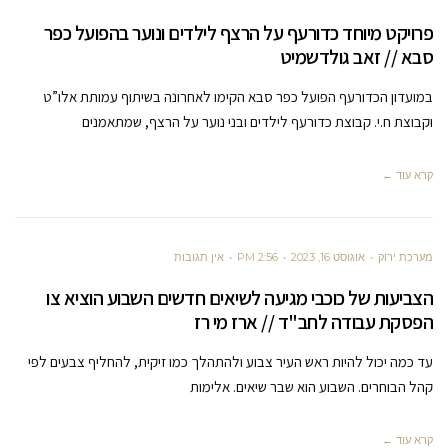
פרויקט מיוחד כדורעף על הרצף לילדים ונוער בהפועל כפר
סבא // זאב גולדשמיט
במועדון הכדורעף הפועל כפר סבא הקימו לאחרונה בשיתוף עמותת אלו”ט
וקבוצת ח.י. קבוצת כדורעף לילדים ובני נוער על הרצף, שמתאמנים
קרא עוד ←
מערכת ירוק
אוגוסט 16, 2023
2:56 PM
אין תגובות
הצביעות של כוכבי מגיעה לשיאים חדשים השבוע הוציא צו
הפסקת עבודה לחב"ד // ארז מי רז
עד כמה יכול להיות ראש העיר צבוע ולהתהלך כמו זיקית, להחליף צבעים לפי
קהל הבוחרים. השבוע הוא שבר שיאים. אלימות
קרא עוד ←