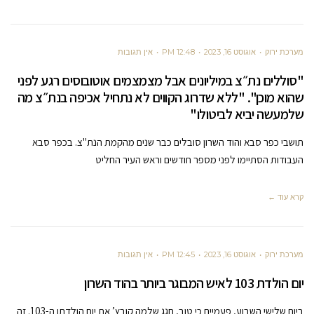
מערכת ירוק
אוגוסט 16, 2023
12:48 PM
אין תגובות
"סוללים נת״צ במיליונים אבל מצמצמים אוטובוסים רגע לפני
שהוא מוכן". "ללא שדרוג הקווים לא נתחיל אכיפה בנת״צ מה
שלמעשה יביא לביטולו"
תושבי כפר סבא והוד השרון סובלים כבר שנים מהקמת הנת"צ. בכפר סבא
העבודות הסתיימו לפני מספר חודשים וראש העיר החליט
קרא עוד ←
מערכת ירוק
אוגוסט 16, 2023
12:45 PM
אין תגובות
יום הולדת 103 לאיש המבוגר ביותר בהוד השרון
ביום שלישי השבוע, פעמיים כי טוב, חגג שלמה קובץ’ את יום הולדתו ה-103. זה