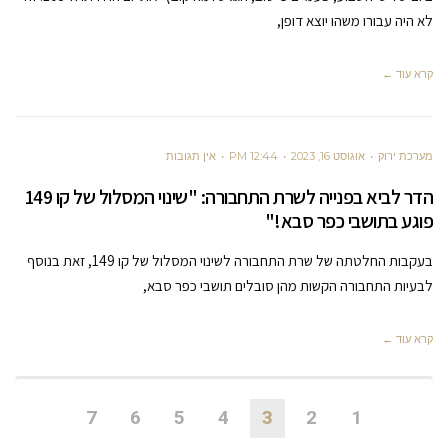
לא היה עבורו משהו יוצא דופן,
קרא עוד ←
מערכת ירוק
אוגוסט 16, 2023
12:44 PM
אין תגובות
הדר לביא בפנייה לשרת התחבורה: "שינוי המסלול של קו 149
פוגע בתושבי כפר סבא!"
בעקבות החלטתה של שרת התחבורה לשינוי המסלול של קו 149, זאת בנוסף
לבעיות התחבורה הקשות מהן סובלים תושבי כפר סבא,
קרא עוד ←
7
6
5
4
3
2
1