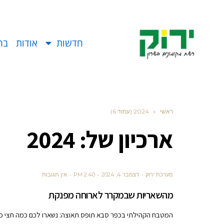
חדשות
אודות
בח
ראשי
»
2024 (עמוד 6)
ארכיון של:
2024
מערכת ירוק
דצמבר 4, 2024
2:40 PM
אין תגובות
מהשאריות שבמקרר לארוחה מפנקת
המטבח הקהילתי בכפר סבא תופס תאוצה: נשארו לכם כמה חצי כרובית, 2 קישואים, בצל וחצי וכמה גבעולי פטרוזילי