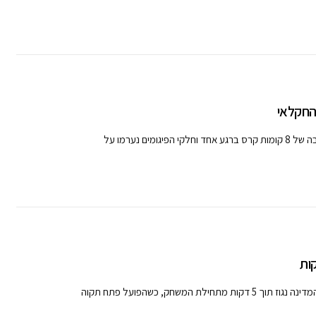
 נערמו על
ות
שחק, כשהפועל פתח תקוה