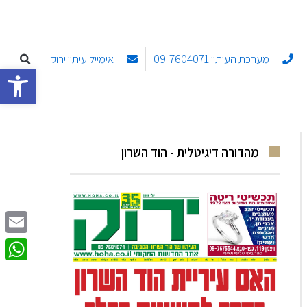
מערכת העיתון 09-7604071
אימייל עיתון ירוק
פתח סרגל
מהדורה דיגיטלית - הוד השרון
Email
sApp