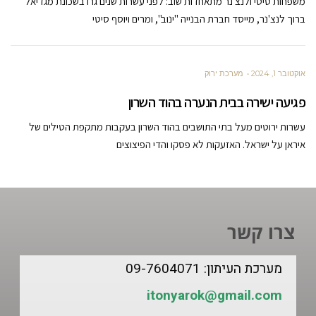
משפחות סיטי ולנצ'נר מתאחדות שוב: לפני עשרות שנים גרו בשכונת מגדיאל
ברוך לנצ'נר, מייסד חברת הבנייה "ינוב", ומרים ויוסף סיטי
אוקטובר 1, 2024
מערכת ירוק
פגיעה ישירה בבית הנערה בהוד השרון
עשרות ירוטים מעל בתי התושבים בהוד השרון בעקבות מתקפת הטילים של
איראן על ישראל. האזעקות לא פסקו והדי הפיצוצים
צרו קשר
מערכת העיתון: 09-7604071
itonyarok@gmail.com