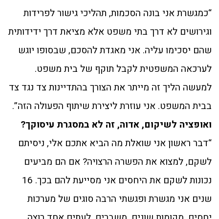
“כמגשרת אני בונה הסכמות, תהליכי גישור לפרידות
וגירושים לא דרך בתי משפט אלא מציאת דרך ידידותית
שהם יסכימו עליה. אני מאגדת להסכם, שבסופו יוגש
לערכאה המשפטית לקבל תוקף של בית משפט.
למעשה הליך זה מייתר את הצורך בהתדיינות צד נגד צד
בבית המשפט. אני עוזרת ליצירת שיתוף הפעולה הזה”.
ואופציה לשיקום, אדוה, זה לא במסגרת עיסוקך?
“דבר ראשון אני שואלת מה הביא אתכם אלי, ניסיתם
לשקם, למצוא את הפשרה הרצויה? אם הם מביעים
נכונות לשקם את היחסים אני מסייעת להם בכך. 16
שנים אני מגשרת ופגשתי הרבה סוגים של מערכות
יחסים, מקומות שונים, משברים. לעתים אחד רוצה