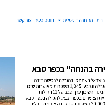
ירות
מהדורה דיגיטלית
חוגים בעיר
צור קשר
וכים בהגרלה "דירה בהנחה" בכפר סבא
ירה בהנחה" בכפר סבא
ב"דירה בהנחה"? כ-39,000 משפחות בישראל השתתפו בהגרלה לרכישת דירה
בשכונת "קריית הצעירים" בכפר סבא. השבוע נערכה ההגרלה ונקבעו 1,045 משפחות מאושרות שזכו
בדירה – ועכשיו, עיריית כפר סבא מחפשת אותן. משרד הבינוי והשיכון ערך סבב של 11 הגרלות
בי המדינה, מתוכן 1,045 דירות בקריית הצעירים בכפר סבא. להגרלה בכפר סבא
נרשם ביקוש שיא, כאשר הכי הרבה משקי בית בארץ – כ-39,000 משפחות – ניסו בה את מזלן. הליך