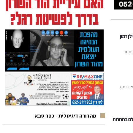
ן רמון
יתחו
א ברמת
מהדורה דיגיטלית - כפר סבא
לם בתחרות