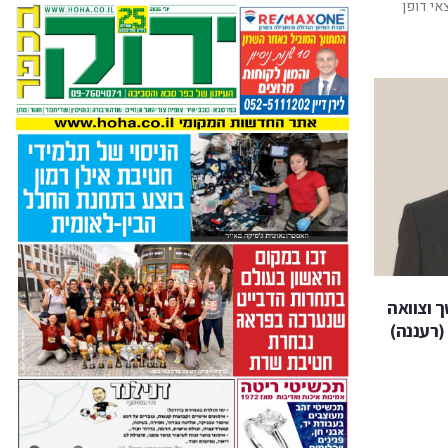
אי דופן
ך וצוואה
(רעננה)